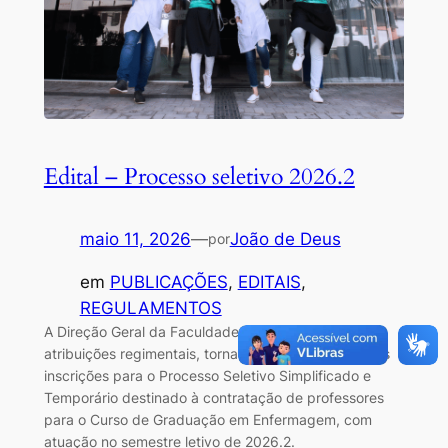
Edital – Processo seletivo 2026.2
maio 11, 2026
—
João de Deus
por
em
PUBLICAÇÕES
, 
EDITAIS
, 
REGULAMENTOS
A Direção Geral da Faculdade ITEC, no uso de suas
atribuições regimentais, torna pública a abertura das
inscrições para o Processo Seletivo Simplificado e
Temporário destinado à contratação de professores
para o Curso de Graduação em Enfermagem, com
atuação no semestre letivo de 2026.2.