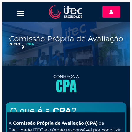
CONSULTAR DIPLOMA
Comissão Própria de Avaliação
INÍCIO
CPA
CONHEÇA A
CPA
O que é a
CPA
?
A
Comissão Própria de Avaliação (CPA)
da
Faculdade ITEC é o órgão responsável por conduzir