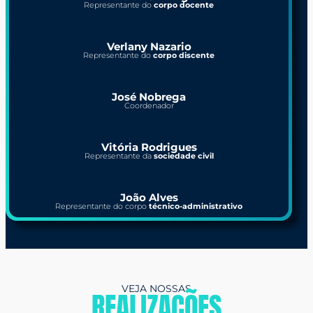
Representante do
corpo docente
Verlany Nazario
Representante do
corpo discente
José Nobrega
Coordenador
Vitória Rodrigues
Representante da
sociedade civil
João Alves
Representante do corpo
técnico-administrativo
VEJA NOSSAS
REALIZAÇÕES