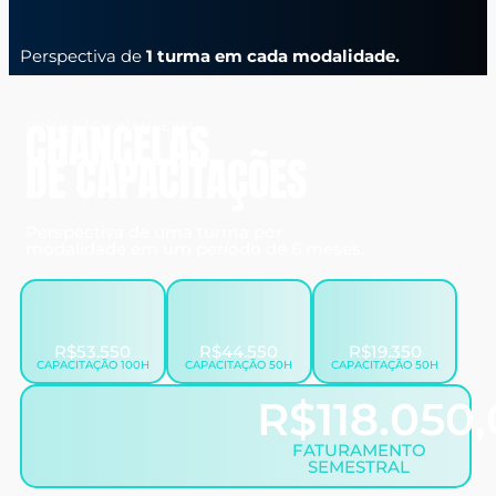
Perspectiva de
1 turma em cada modalidade.
CHANCELAS
PROJEÇÃO FINANCEIRA
DE CAPACITAÇÕES
Perspectiva de uma turma por
modalidade em um período de 6 meses.
R$53.550
R$44.550
R$19.350
CAPACITAÇÃO 100H
CAPACITAÇÃO 50H
CAPACITAÇÃO 50H
R$118.050
FATURAMENTO
SEMESTRAL