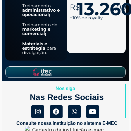
13.26
R$
,00
Treinamento
administrativo e
operacional;
+10% de royalty
Treinamento de
marketing e
comercial;
Materiais e
estrátegia
para
divulgação.
Nos siga
Nas Redes Sociais
Consulte nossa instituição no sistema E-MEC