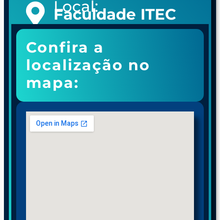
Local:
Faculdade ITEC
Confira a
localização no
mapa: