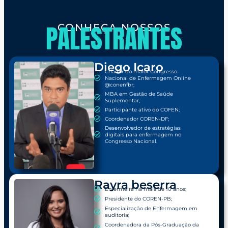
PALESTRANTES
CONHEÇA NOSSOS
Diego Icaro
Criador do maior Congresso
Nacional de Enfermagem Online
@conenfbr;
MBA em Gestão de Saúde
Suplementar;
Participante ativo do COFEN;
Coordenador COREN-DF;
Desenvolvedor de estratégias
digitais para enfermagem no
Congresso Nacional.
Rayra beserra
Enfermeira há mais de 10 anos;
Presidente do COREN-PB;
Especialização de Enfermagem em
auditoria;
Coordenadora da Pós-Graduação da