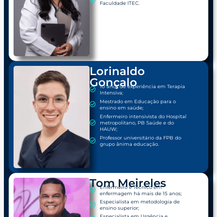
Faculdade ITEC.
Lorinaldo
Gonçalo​
10 anos de experiência em Terapia
Intensiva;
Mestrado em Educação para o
ensino em saúde;
Enfermeiro intensivista do Hospital
metropolitano, PB Saúde e do
HAUW;
Professor universitário da FPB do
grupo ânima educação.
Tom Meireles
Enfermeiro e Técnico em
enfermagem há mais de 15 anos;
Especialista em metodologia de
ensino superior;
Especialista em Urgência e