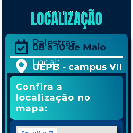
LOCALIZAÇÃO
CONFIRA A
Palestras
08 a 10 de Maio
Local:
UEPB - campus VII
Confira a
localização no
mapa: