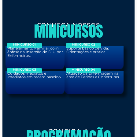
MINICURSOS
CONHEÇA NOSSOS
MINICURSO 01
MINICURSO 02
Planejamento Familiar com
Suporte básico de vida:
ênfase na Inserção do DIU por
Orientações e prática.
Enfermeiros.
MINICURSO 03
MINICURSO 04
Cuidados mediatos e
Atuação da Enfermagem na
imediatos em recém nascido.
área de Feridas e Coberturas.
PROGRAMAÇÃO
CONFIRA A