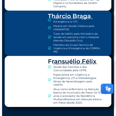
Digital e co-fundadora da Jardim
Company.
Thárcio Braga
Pós-Graduado em Urgência e
Emergência e UTI;
Mestre em Saúde Coletiva pela
UNISANTOS;
Tutor do SAMU pelo Ministério da
Saúde em parceria com o Hospital
Alemão Oswaldo Cruz;
Membro do Grupo Técnico de
Urgência e Emergência do COREN-
PB;
Fransuélio Félix
Especialista Multiprofissional em
Saúde das Famílias e das
Comunidades pela UFPE;
Especialista em Urgência e
Emergência, UTI e Metodologias
Ativas de Aprendizagem pela
UNIFIP;
Atua como enfermeiro na Atenção
básica do município de Patos há 10
anos e preceptor da Residência
Multiprofissional em Atenção básica
em Patos desde 2020.