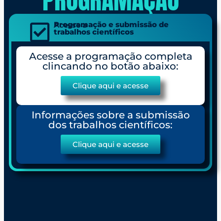
Programação e submissão de
Acesse a
trabalhos científicos
Acesse a programação completa
clincando no botão abaixo:
Clique aqui e acesse
Informações sobre a submissão
dos trabalhos científicos:
Clique aqui e acesse