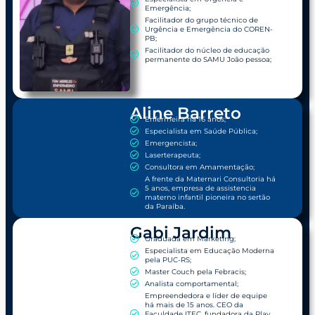
Emergência;
Facilitador do grupo técnico de
Urgência e Emergência do COREN-
PB;
Facilitador do núcleo de educação
permanente do SAMU João pessoa;
Aline Barreto
Enfermeira há 16 anos;
Especialista em Saúde Pública;
Emergencista;
Laserterapeuta;
Consultora em Amamentação;
A frente da Maternari Consultoria há
5 anos, empresa de assistencia
materno infantil pioneira no sertão
da Paraíba.
Gabi Jardim
Graduada em Marketing;
Especialista em Educação Moderna
pela PUC-RS;
Master Couch pela Febracis;
Analista comportamental;
Empreendedora e líder de equipe
há mais de 15 anos. CEO da
Faculdade ITEC, fundadora da Play